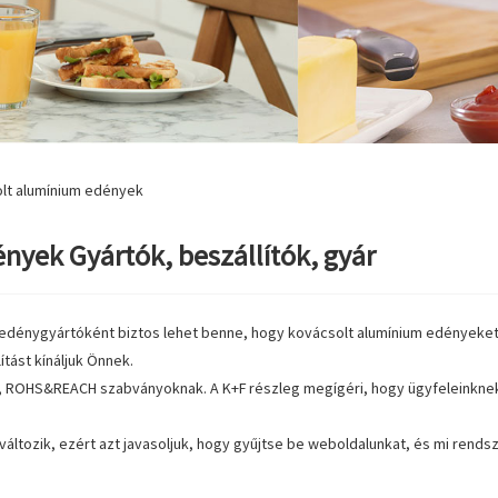
lt alumínium edények
nyek Gyártók, beszállítók, gyár
 edénygyártóként biztos lehet benne, hogy kovácsolt alumínium edényeket 
ítást kínáljuk Önnek.
B, ROHS&REACH szabványoknak. A K+F részleg megígéri, hogy ügyfeleinkne
 változik, ezért azt javasoljuk, hogy gyűjtse be weboldalunkat, és mi ren