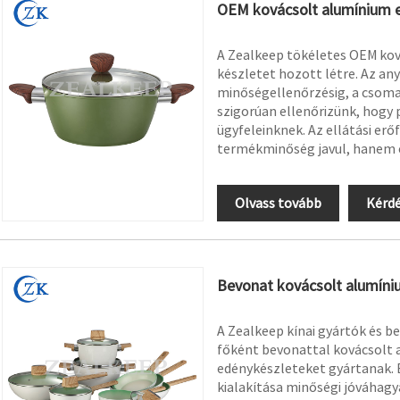
OEM kovácsolt alumínium 
A Zealkeep tökéletes OEM kov
készletet hozott létre. Az any
minőségellenőrzésig, a csomag
szigorúan ellenőrizünk, hogy
ügyfeleinknek. Az ellátási erő
termékminőség javul, hanem ö
Olvass tovább
Kérdé
Bevonat kovácsolt alumín
A Zealkeep kínai gyártók és be
főként bevonattal kovácsolt
edénykészleteket gyártanak. 
kialakítása minőségi jóváhagy