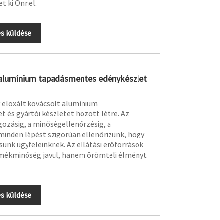
t ki Önnel.
s küldése
 alumínium tapadásmentes edénykészlet
 eloxált kovácsolt alumínium
 és gyártói készletet hozott létre. Az
gozásig, a minőségellenőrzésig, a
 minden lépést szigorúan ellenőrizünk, hogy
unk ügyfeleinknek. Az ellátási erőforrások
rmékminőség javul, hanem örömteli élményt
s küldése