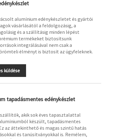
edénykészlet
ácsolt alumínium edénykészletet és gyártói
agok vásárlásától a feldolgozásig, a
olásig és a szállításig minden lépést
 prémium termékeket biztosítsunk
források integrálásával nem csak a
römteli élményt is biztosít az ügyfeleknek.
s küldése
ium tapadásmentes edénykészlet
szállítók, akik sok éves tapasztalattal
 alumíniumból készült, tapadásmentes
Ez az áttekinthető és magas szintű hatás
ásokkal és tanúsítványokkal is. Remélem,