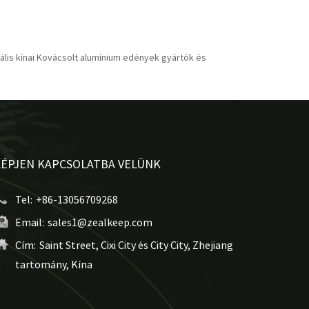
lis kínai Kovácsolt alumínium edények gyártók és
LÉPJEN KAPCSOLATBA VELÜNK
Tel:
+86-13056709268
Email:
sales1@zealkeep.com
Cím:
Saint Street, Cixi City és City City, Zhejiang
tartomány, Kína