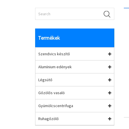
Termékek
Szendvics készítő
Alumínium edények
Légsütő
Gőzölős vasaló
Gyümölcscentrifuga
Ruhagőzölő