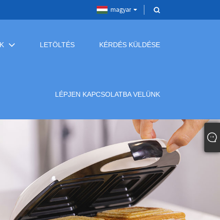
magyar
K
LETÖLTÉS
KÉRDÉS KÜLDÉSE
LÉPJEN KAPCSOLATBA VELÜNK