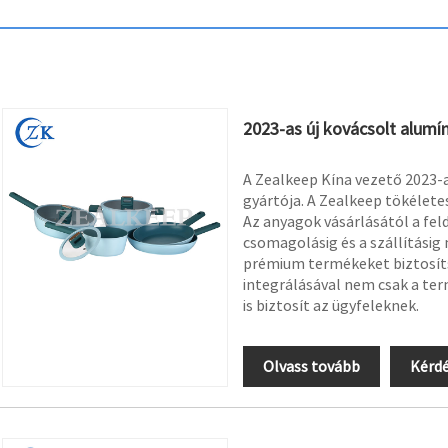
2023-as új kovácsolt alumí
A Zealkeep Kína vezető 2023-
gyártója. A Zealkeep tökéletes
Az anyagok vásárlásától a fel
csomagolásig és a szállításig
prémium termékeket biztosíts
integrálásával nem csak a te
is biztosít az ügyfeleknek.
Olvass tovább
Kérdé