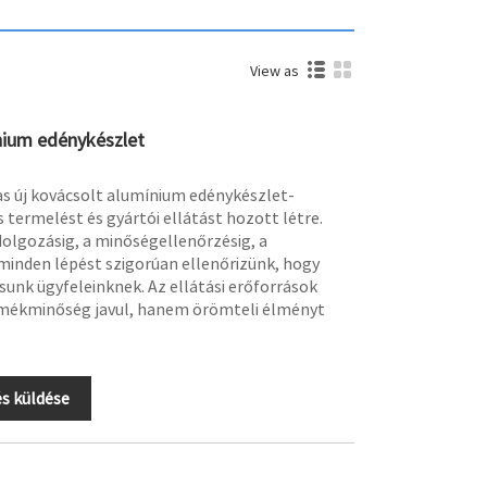
View as
nium edénykészlet
as új kovácsolt alumínium edénykészlet-
 termelést és gyártói ellátást hozott létre.
dolgozásig, a minőségellenőrzésig, a
 minden lépést szigorúan ellenőrizünk, hogy
unk ügyfeleinknek. Az ellátási erőforrások
rmékminőség javul, hanem örömteli élményt
s küldése