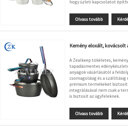
hogy üzleti kapcsolatot építhe
Olvass tovább
Kérdé
Kemény eloxált, kovácsolt
A Zealkeep tökéletes, kemény
tapadásmentes edénykészletet
anyagok vásárlásától a feldol
csomagolásig és a szállításig
prémium termékeket biztosíts
integrálásával nem csak a te
is biztosít az ügyfeleknek.
Olvass tovább
Kérdé