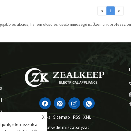
<
1
>
újabb és akciós, hanem olcsó és kiváló minőségű is. Üzemünk professzioná
,
s
l
n
X
Links
Sitemap
RSS
XML
l
ljunk, elemezzük a
Adatvédelmi szabályzat