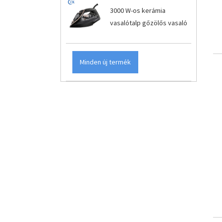
3000 W-os kerámia
vasalótalp gőzölős vasaló
Minden új termék