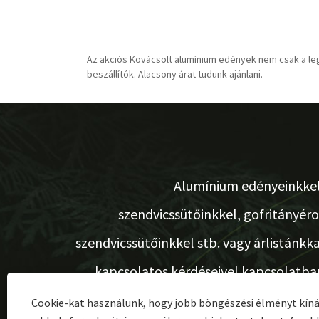
Az akciós Kovácsolt alumínium edények nem csak a leg
beszállítók. Alacsony árat tudunk ajánlani.
Alumínium edényeinkkel
szendvicssütőinkkel, gofritányéro
szendvicssütőinkkel stb. vagy árlistánkka
kapcsolatos kérdéseivel kapcsolatba
kérjük, hagyja e-mail-címét, és 24 órán belü
Cookie-kat használunk, hogy jobb böngészési élményt kíná