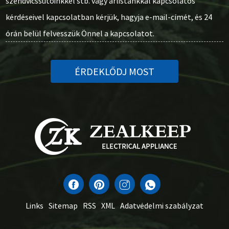
szendvicssütőinkkel stb. vagy árlistánkkal kapcsolatos
kérdéseivel kapcsolatban kérjük, hagyja e-mail-címét, és 24
órán belül felvesszük Önnel a kapcsolatot.
ÉRDEKLŐDJ MOST
Links
Sitemap
RSS
XML
Adatvédelmi szabályzat