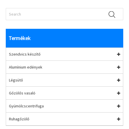
Termékek
Szendvics készítő
Alumínium edények
Légsütő
Gőzölős vasaló
Gyümölcscentrifuga
Ruhagőzölő