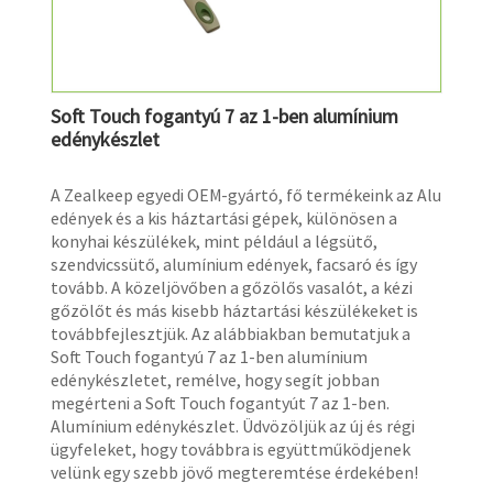
Soft Touch fogantyú 7 az 1-ben alumínium
edénykészlet
A Zealkeep egyedi OEM-gyártó, fő termékeink az Alu
edények és a kis háztartási gépek, különösen a
konyhai készülékek, mint például a légsütő,
szendvicssütő, alumínium edények, facsaró és így
tovább. A közeljövőben a gőzölős vasalót, a kézi
gőzölőt és más kisebb háztartási készülékeket is
továbbfejlesztjük. Az alábbiakban bemutatjuk a
Soft Touch fogantyú 7 az 1-ben alumínium
edénykészletet, remélve, hogy segít jobban
megérteni a Soft Touch fogantyút 7 az 1-ben.
Alumínium edénykészlet. Üdvözöljük az új és régi
ügyfeleket, hogy továbbra is együttműködjenek
velünk egy szebb jövő megteremtése érdekében!